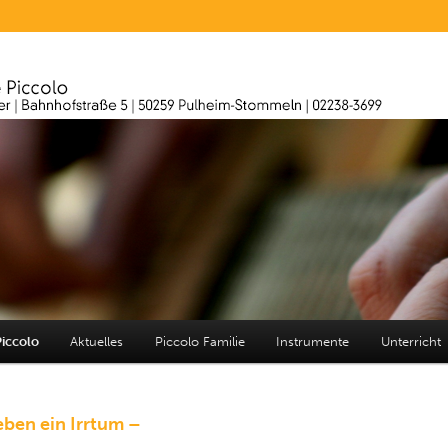
5, 50259 Pulheim-Stommeln | Tel.: 02238 -3699
iccolo
iccolo
Aktuelles
Piccolo Familie
Instrumente
Unterricht
ben ein Irrtum –