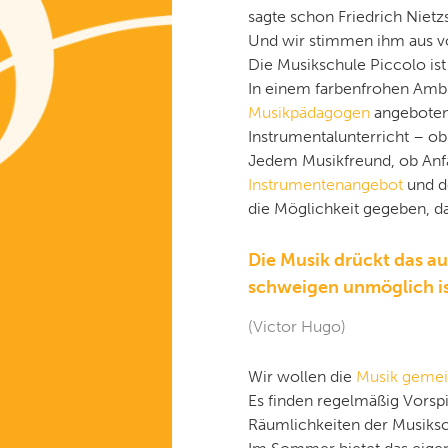
m
wechseln
Inhalt
sagte schon Friedrich Nietz
e
Und wir stimmen ihm aus v
n
wechseln
Die Musikschule Piccolo ist
ü
In einem farbenfrohen Ambi
Musikpädagogen
angeboten.
Instrumentalunterricht – ob
Jedem Musikfreund, ob Anf
Instrumentenangebot
und d
die Möglichkeit gegeben, da
Die Musik drückt das a
schweigen unmöglich is
(Victor Hugo)
Wir wollen die
Musik gemei
Es finden regelmäßig Vorsp
Räumlichkeiten der Musiksch