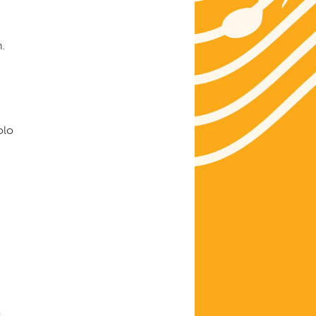
.
olo