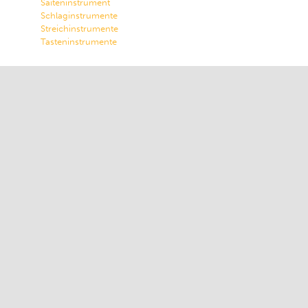
Saiteninstrument
Schlaginstrumente
Streichinstrumente
Tasteninstrumente